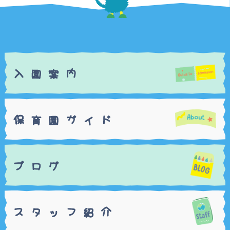
入
内
案
園
保
ガ
ド
園
イ
育
ブ
グ
ロ
ス
フ
介
ッ
紹
タ