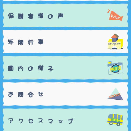
保
様
声
者
の
護
年
事
行
間
園
様
の
子
内
お
せ
合
問
ア
ス
ッ
セ
プ
マ
ク